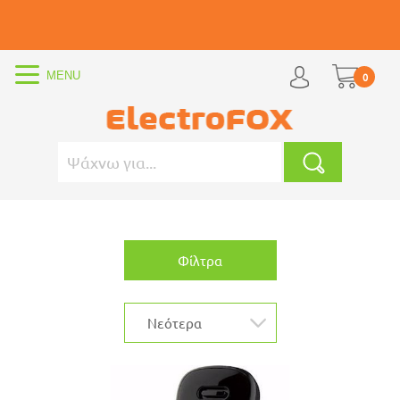
0
Φίλτρα