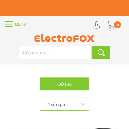
0
Φίλτρα