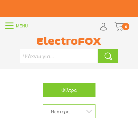
0
Φίλτρα