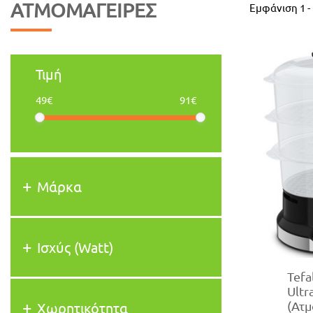
ΑΤΜΟΜΆΓΕΙΡΕΣ
Εμφάνιση
1
-
Τιμή
49€
91€
Μάρκα
Ισχύς (Watt)
Tefa
Ultr
(Ατμ
Χωρητικότητα