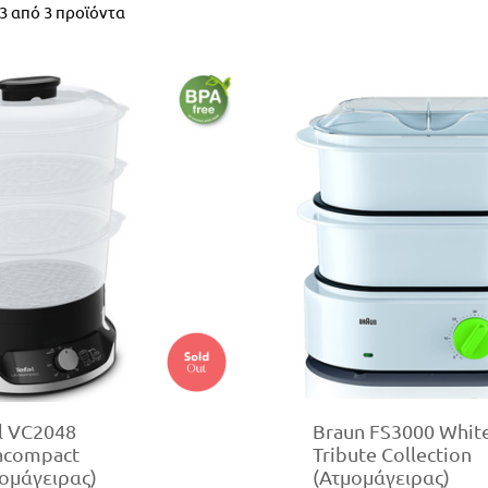
3
από
3
προϊόντα
l VC2048
Braun FS3000 Whit
acompact
Tribute Collection
ομάγειρας)
(Ατμομάγειρας)