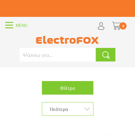
0
Φίλτρα