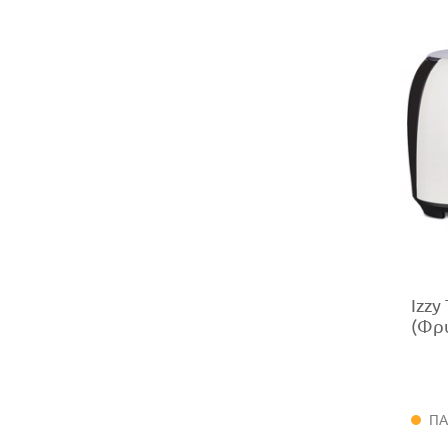
Izzy
(Φρ
ΠΑ