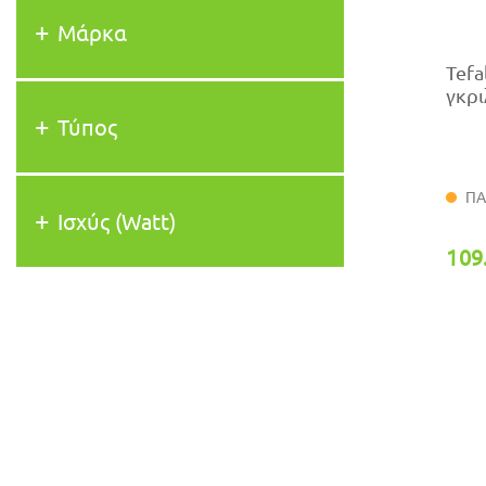
Μάρκα
Tefa
γκρι
Τύπος
ΠΑ
Ισχύς (Watt)
109