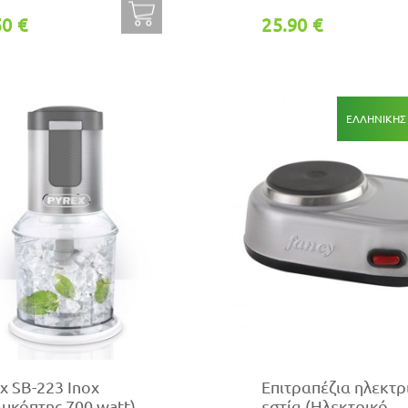
50 €
25.90 €
ΕΛΛΗΝΙΚΗΣ
x SB-223 Inox
Επιτραπέζια ηλεκτρ
υκόπτης 700 watt)
εστία (Ηλεκτρικό