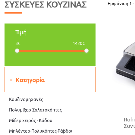
ΣΥΣΚΕΥΈΣ ΚΟΥΖΊΝΑΣ
Εμφάνιση
1
-
Τιμή
3€
1420€
Κατηγορία
Κουζινομηχανές
Πολυμίξερ-Σαλατοκόπτες
Roh
Μίξερ χειρός - Κάδου
Σαν
Μπλέντερ-Πολυκόπτες-Ράβδοι