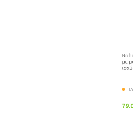
Roh
με μ
ισχύ
ΠΑ
79.