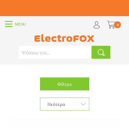
0
Φίλτρα