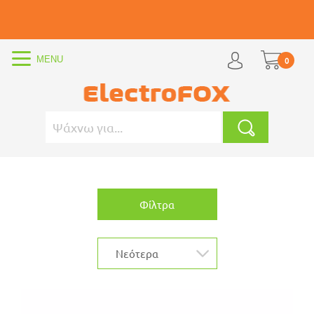
0
Φίλτρα