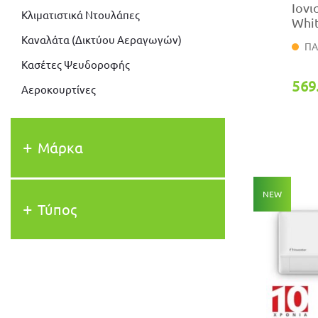
Ιονι
Κλιματιστικά Ντουλάπες
Whi
Καναλάτα (Δικτύου Αεραγωγών)
ΠΑ
Κασέτες Ψευδοροφής
569
Αεροκουρτίνες
Μάρκα
NEW
Τύπος