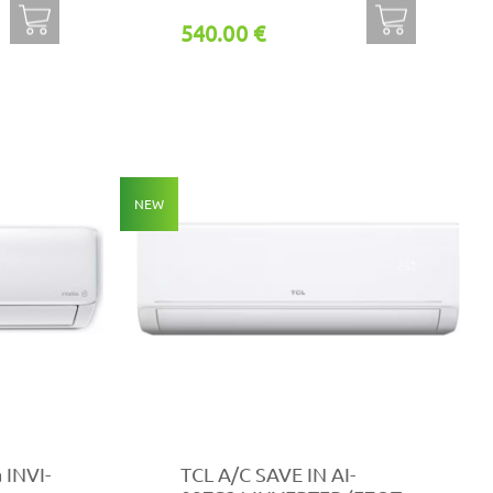
540.00 €
NEW
a INVI-
TCL A/C SAVE IN AI-