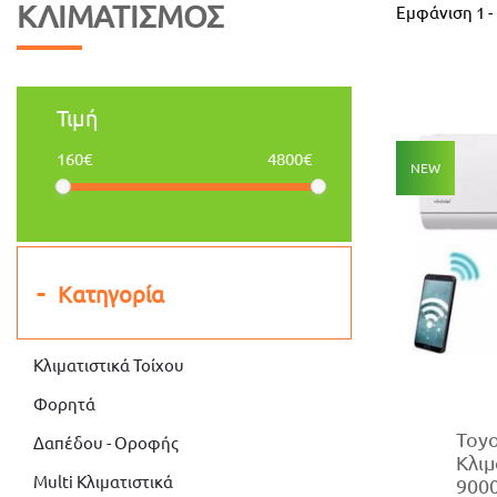
ΚΛΙΜΑΤΙΣΜΌΣ
Εμφάνιση
1
-
Τιμή
160€
4800€
NEW
Κατηγορία
Κλιματιστικά Τοίχου
Φορητά
Toyo
Δαπέδου - Οροφής
Κλιμ
Multi Κλιματιστικά
900