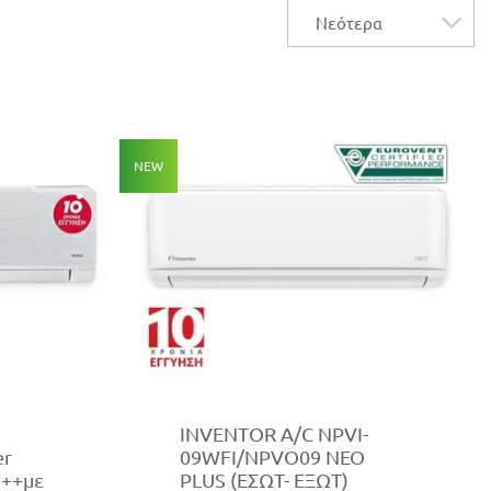
NEW
INVENTOR A/C NPVI-
er
09WFI/NPVO09 NEO
+++με
PLUS (ΕΣΩΤ- ΕΞΩΤ)