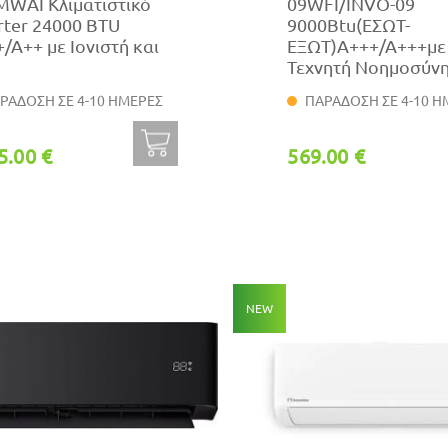
MWAI Κλιματιστικό
09WFI/INVO-09
rter 24000 BTU
9000Btu(ΕΣΩΤ-
/A++ με Ιονιστή και
ΕΞΩΤ)A+++/A+++με
i
Τεχνητή Νοημοσύν
ΡΑΔΟΣΗ ΣΕ 4-10 ΗΜΕΡΕΣ
ΠΑΡΑΔΟΣΗ ΣΕ 4-10 Η
5.00 €
569.00 €
NEW