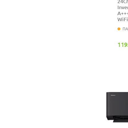
24C
Inve
A+++
WiF
ΠΑ
119