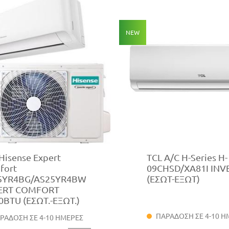
NEW
Hisense Expert
TCL A/C H-Series H-
fort
09CHSD/XA81I INV
5YR4BG/AS25YR4BW
(ΕΣΩΤ-ΕΞΩΤ)
ERT COMFORT
0BTU (ΕΣΩΤ.-ΕΞΩΤ.)
ΠΑΡΑΔΟΣΗ ΣΕ 4-10 Η
ΡΑΔΟΣΗ ΣΕ 4-10 ΗΜΕΡΕΣ