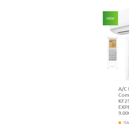
NEW
A/C 
Com
KF2
EXP
9.00
ΠΑ