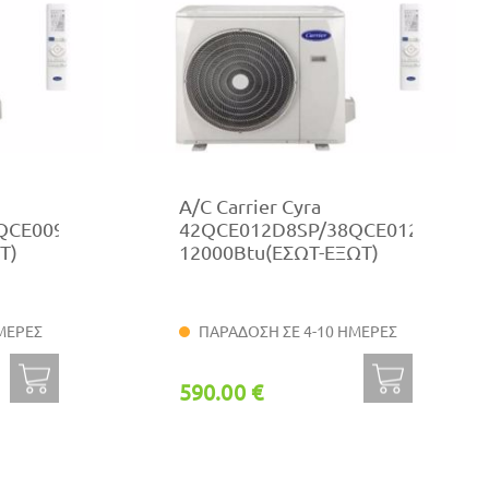
A/C Carrier Cyra
QCE009D8SP
42QCE012D8SP/38QCE012D8SP
Τ)
12000Btu(ΕΣΩΤ-ΕΞΩΤ)
ΜΕΡΕΣ
ΠΑΡΑΔΟΣΗ ΣΕ 4-10 ΗΜΕΡΕΣ
590.00 €