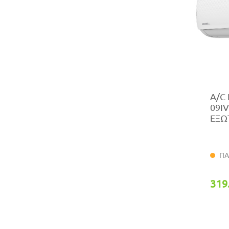
A/C 
09IV
ΕΞΩ
ΠΑ
319