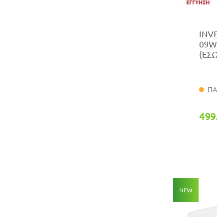
INV
09W
(ΕΣΩ
ΠΑ
499
NEW