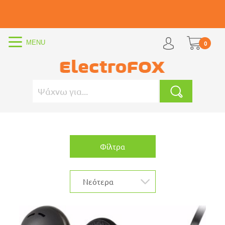
0
Φίλτρα