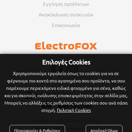
Εγγύηση προϊόντων
Ανακύκλωση συσκευών
Επικοινωνία
Ακολούθηστε μας στα social
Επιλογές Cookies
Χρησιμοποιούμε εργαλεία όπως τα cookies για να σε
φέρνουμε πιο κοντά στα αγαπημένα σου προϊόντα, να σου
παρέχουμε περιεχόμενο ειδικά φτιαγμένο για σένα, καθώς
και για σκοπούς ανάλυσης επισκεψιμότητας στην σελίδα μας.
Μπορείς να αλλάξεις τις ρυθμίσεις των cookies σου ανά πάσα
στιγμή.
Πολιτική Cookies
Copyright © 2020
-2026 electrofox.gr |

Powered by
|
Developed with

Πληροφορίες & Ρυθμίσεις
Αποδοχή Όλων