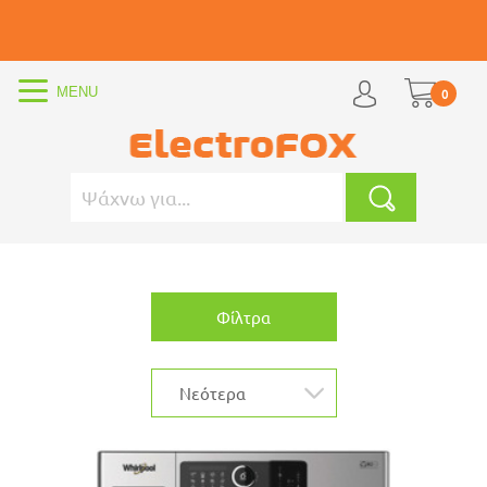
0
Φίλτρα