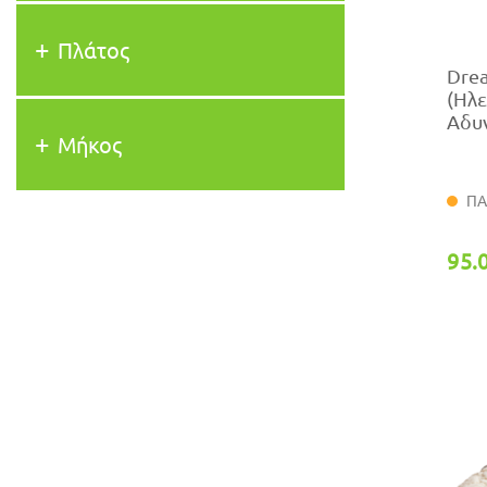
Πλάτος
Dre
(Ηλ
Αδυ
Μήκος
ΠΑ
95.