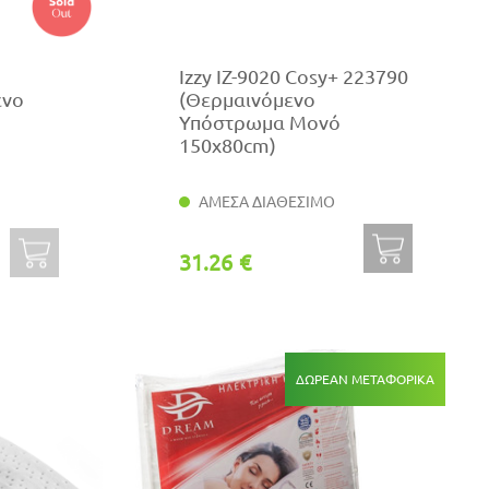
Izzy IZ-9020 Cosy+ 223790
ενο
(Θερμαινόμενο
Υπόστρωμα Μονό
150x80cm)
ΑΜΕΣΑ ΔΙΑΘΕΣΙΜΟ
31.26 €
ΔΩΡΕΆΝ ΜΕΤΑΦΟΡΙΚΆ