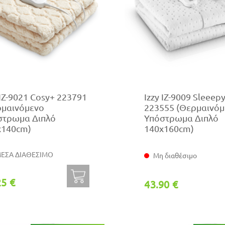
 ΙΖ-9021 Cosy+ 223791
Izzy IZ-9009 Sleeep
ρμαινόμενο
223555 (Θερμαινό
στρωμα Διπλό
Υπόστρωμα Διπλό
x140cm)
140x160cm)
ΕΣΑ ΔΙΑΘΕΣΙΜΟ
Μη διαθέσιμο
25 €
43.90 €