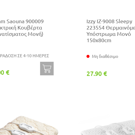
am Saouna 900009
Izzy IZ-9008 Sleepy
εκτρική Κουβέρτα
223554 Θερμαινόμ
νατίσματος Μονή)
Υπόστρωμα Μονό
150x80cm
ΡΑΔΟΣΗ ΣΕ 4-10 ΗΜΕΡΕΣ
Μη διαθέσιμο
00 €
27.90 €