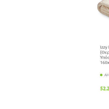
Izzy
(Θε
Υπό
160
ΑΜ
52.