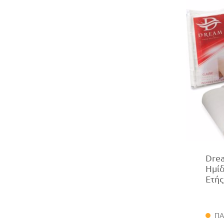
Drea
Ημίδ
Ετής
ΠΑ