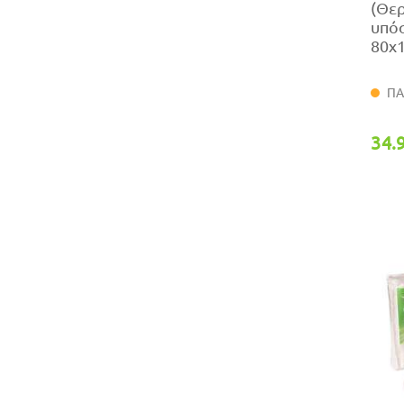
(Θε
υπό
80x
ΠΑ
34.