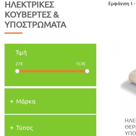
ΗΛΕΚΤΡΙΚΈΣ
Εμφάνιση
1
-
ΚΟΥΒΈΡΤΕΣ &
ΥΠΟΣΤΡΏΜΑΤΑ
Τιμή
27€
153€
Μάρκα
ΗΛΕ
ΘΕ
Τύπος
ΥΠΟ