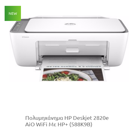
NEW
Πολυμηχάνημα HP Deskjet 2820e
AiO WiFi Με HP+ (588K9B)