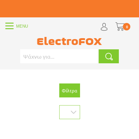
0
Φίλτρα