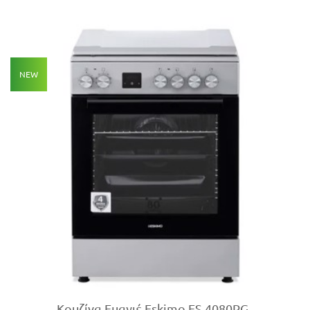
NEW
Κουζίνα Εμαγιέ Eskimo ES 4080PG