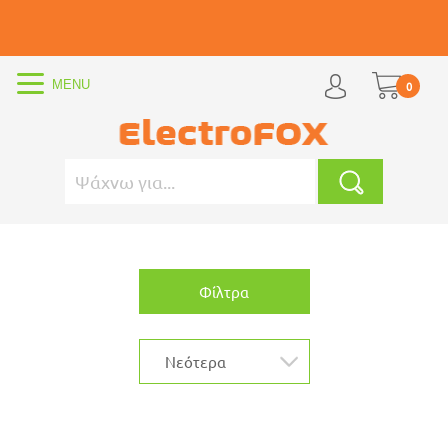
0
Φίλτρα