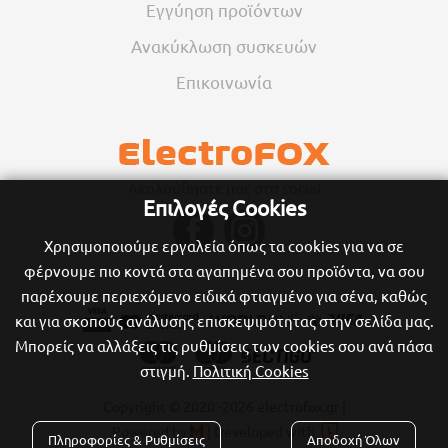
Εγγύηση προϊόντων
Ανακύκλωση συσκευών
Επικοινωνία
Ακολούθηστε μας στα social
Επιλογές Cookies
Χρησιμοποιούμε εργαλεία όπως τα cookies για να σε
φέρνουμε πιο κοντά στα αγαπημένα σου προϊόντα, να σου
παρέχουμε περιεχόμενο ειδικά φτιαγμένο για σένα, καθώς
και για σκοπούς ανάλυσης επισκεψιμότητας στην σελίδα μας.
Μπορείς να αλλάξεις τις ρυθμίσεις των cookies σου ανά πάσα
στιγμή.
Πολιτική Cookies
Copyright © 2020
-2026 electrofox.gr |

Powered by
|
Developed with

Πληροφορίες & Ρυθμίσεις
Αποδοχή Όλων