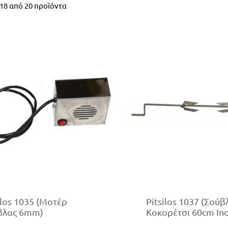
18
από
20
προϊόντα
ilos 1035 (Μοτέρ
Pitsilos 1037 (Σούβ
βλας 6mm)
Κοκορέτσι 60cm In