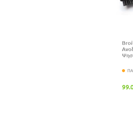
Broi
Ανο
Ψησ
ΠΑ
99.