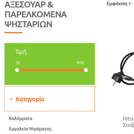
ΑΞΕΣΟΥΆΡ &
Εμφάνιση
1
-
ΠΑΡΕΛΚΌΜΕΝΑ
ΨΗΣΤΑΡΊΩΝ
Τιμή
3€
99€
Κατηγορία
Καλύμματα
Pits
Σού
Εργαλεία Ψησίματος