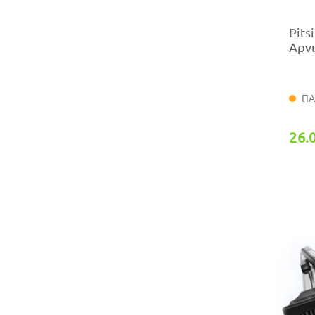
Pits
Αρνι
ΠΑ
26.