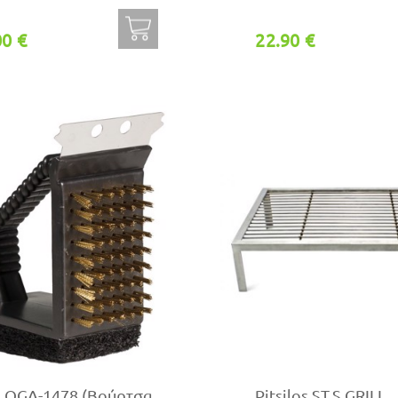
00 €
22.90 €
o OGA-1478 (Βούρτσα
Pitsilos ST.S GRILL