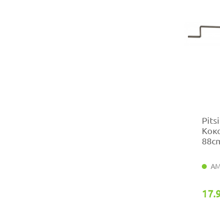
Pits
Κοκο
88cm
ΑΜ
17.