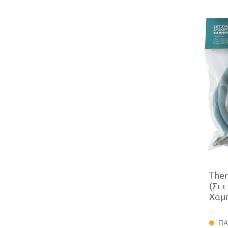
Ther
(Σετ
Χαμη
ΠΑ