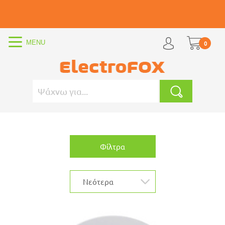
0
Φίλτρα