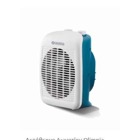
Αερόθερμο Δωματίου Olimpia