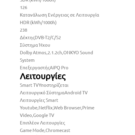
126
Κατανάλωση Ενέργειας σε Λειτουργία
HDR (kWh/1000h)
238
Δέκτης
DVB-T2/C/S2
Σύστημα Ήχου
Dolby Atmos,2.1.2ch,ONKYO Sound
System
Επεξεργαστής
AiPQ Pro
Λειτουργίες
Smart TV
Υποστηρίζεται
Λειτουργικό Σύστημα
Android TV
Λειτουργίες Smart
Youtube,Netflix,Web Browser,Prime
Video,Google TV
Επιπλέον Λειτουργίες
Game Mode,Chromecast