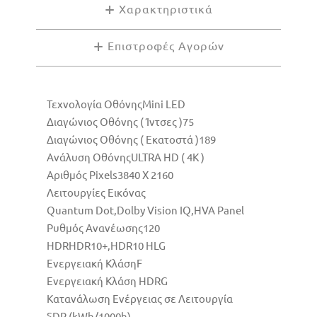
Χαρακτηριστικά
Επιστροφές Αγορών
Τεχνολογία Οθόνης
Mini LED
Διαγώνιος Οθόνης ( Ίντσες )
75
Διαγώνιος Οθόνης ( Εκατοστά )
189
Ανάλυση Οθόνης
ULTRA HD ( 4K )
Αριθμός Pixels
3840 X 2160
Λειτουργίες Εικόνας
Quantum Dot,Dolby Vision IQ,HVA Panel
Ρυθμός Ανανέωσης
120
HDR
HDR10+,HDR10 HLG
Ενεργειακή Κλάση
F
Ενεργειακή Κλάση HDR
G
Κατανάλωση Ενέργειας σε Λειτουργία
SDR (kWh/1000h)