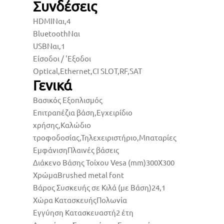
Συνδέσεις
HDMI
Ναι,4
Bluetooth
Ναι
USB
Ναι,1
Είσοδοι / 'Εξοδοι
Optical,Ethernet,CI SLOT,RF,SAT
Γενικά
Βασικός Εξοπλισμός
Επιτραπέζια βάση,Εγχειρίδιο
χρήσης,Καλώδιο
τροφοδοσίας,Τηλεχειριστήριο,Μπαταρίες
Εμφάνιση
Πλαινές βάσεις
Διάκενο Βάσης Τοίχου Vesa (mm)
300X300
Χρώμα
Brushed metal font
Βάρος Συσκευής σε Κιλά (με Βάση)
24,1
Χώρα Κατασκευής
Πολωνία
Εγγύηση Κατασκευαστή
2 έτη