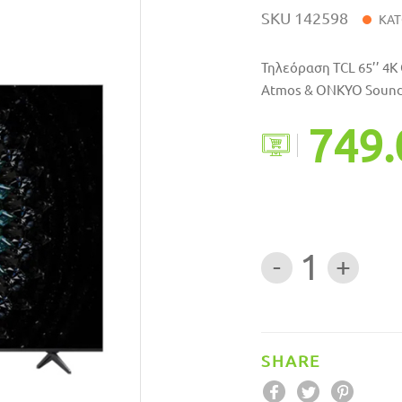
SKU
142598
ΚΑΤ
Τηλεόραση TCL 65’’ 4K 
Atmos & ONKYO Sound 
749.
1
SHARE