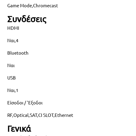
Game Mode,Chromecast
Συνδέσεις
HDMI
Ναι,4
Bluetooth
Ναι
USB
Ναι,1
Είσοδοι / 'Εξοδοι
RF,Optical,SAT,CI SLOT,Ethernet
Γενικά