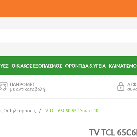
ΕΥΕΣ
ΟΙΚΙΑΚΟΣ ΕΞΟΠΛΙΣΜΟΣ
ΦΡΟΝΤΙΔΑ & ΥΓΕΙΑ
ΚΛΙΜΑΤΙΣΜΟ
ΠΛΗΡΩΜΕΣ
ΑΣΦ
με αντικαταβολή
συν
ς Οι Τηλεοράσεις
TV TCL 65C6K 65'' Smart 4K
TV TCL 65C6K